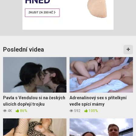
Poslední videa
Pavla s Vendulou si na českých
Adrenalinový sex s přítelkyní
ulicích dopřejí trojku
vedle spící mámy
4K
86%
592
100%