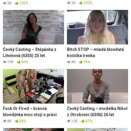
nabídku
2K
100%
2K
100%
Český Casting – Štěpánka z
Bitch STOP – mladá blonďatá
Litvínová (6355) 25 let
kočička Irenka
15K
50%
8K
78%
Fuck Or Fired – krásná
Český Casting – modelka Nikol
blondýnka moc stojí o práci
z Otrokovic (6306) 26 let
8K
50%
12K
67%