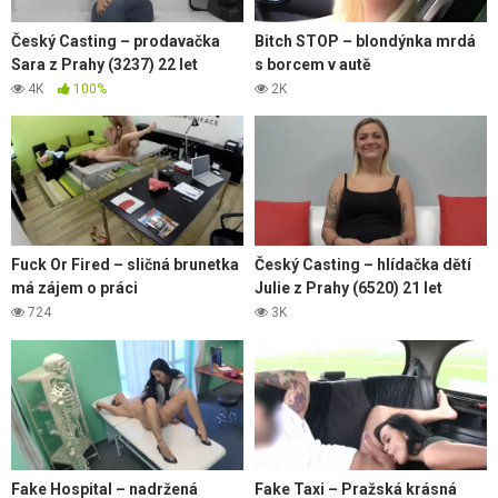
Český Casting – prodavačka
Bitch STOP – blondýnka mrdá
Sara z Prahy (3237) 22 let
s borcem v autě
4K
100%
2K
Fuck Or Fired – sličná brunetka
Český Casting – hlídačka dětí
má zájem o práci
Julie z Prahy (6520) 21 let
724
3K
Fake Hospital – nadržená
Fake Taxi – Pražská krásná