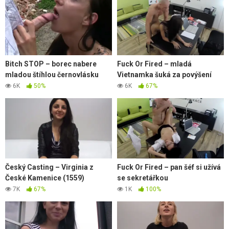
Bitch STOP – borec nabere
Fuck Or Fired – mladá
mladou štíhlou černovlásku
Vietnamka šuká za povýšení
6K
50%
6K
67%
Český Casting – Virginia z
Fuck Or Fired – pan šéf si užívá
České Kamenice (1559)
se sekretářkou
7K
67%
1K
100%