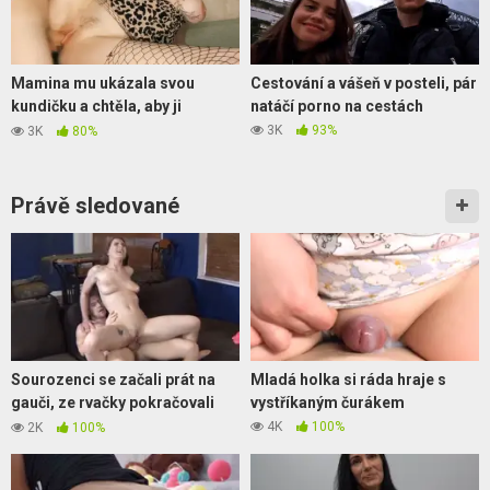
Mamina mu ukázala svou
Cestování a vášeň v posteli, pár
kundičku a chtěla, aby ji
natáčí porno na cestách
pořádně ojel
3K
93%
3K
80%
Právě sledované
Sourozenci se začali prát na
Mladá holka si ráda hraje s
gauči, ze rvačky pokračovali
vystříkaným čurákem
sexem..
4K
100%
2K
100%