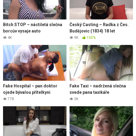
Bitch STOP – náctiletá slečna
Český Casting – Radka z Čes.
borcův vysaje auto
Budějovic (1834) 18 let
4K
9K
100%
Fake Hospital – pan doktor
Fake Taxi – nadržená slečna
ojede bývalou přítelkyni
svede pana taxikáře
778
3K