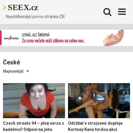
Skip
SEEX.cz
to
content
Nejoblíbenější porno stránka ČR
České
Nejnovější
Czech streets 94 – plná verze s
Údržbář v strojovně dopřeje
kadeřnicí! Odpoví na jeho
Kortney Kane tvrdou akci