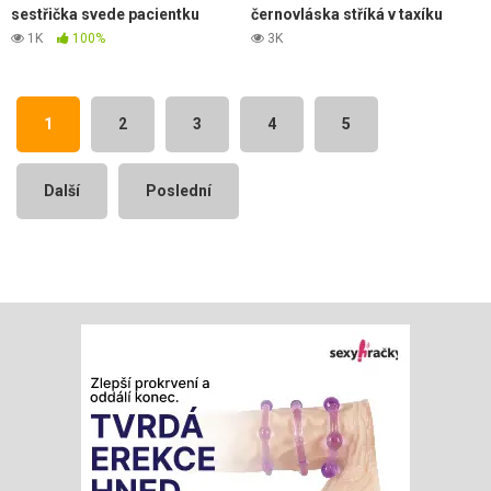
sestřička svede pacientku
černovláska stříká v taxíku
1K
100%
3K
1
2
3
4
5
Další
Poslední