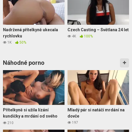
Nadržená přítelkyně ukecala
Czech Casting – Světlana 24 let
rychlovku
4K
100%
1K
50%
Náhodné porno
Přítelkyně si užila lízání
Mladý pár si natáčí mrdání na
kundičky a mrdání od svého
dovče
nového kluka
197
210